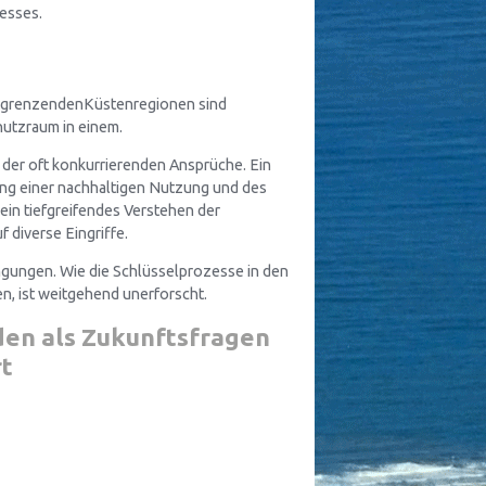
esses.
angrenzendenKüstenregionen sind
hutzraum in einem.
lt der oft konkurrierenden Ansprüche. Ein
g einer nachhaltigen Nutzung und des
 ein tiefgreifendes Verstehen der
 diverse Eingriffe.
ngungen. Wie die Schlüsselprozesse in den
, ist weitgehend unerforscht.
en als Zukunftsfragen
rt