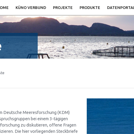
OME
KÜNO VERBUND
PROJEKTE
PRODUKTE
DATENPORTA
e
ste
tium Deutsche Meeresforschung (KDM)
spruchsgruppen bei einem 3-tägigen
rforschung zu diskutieren, offene Fragen
zieren. Die hier vorliegenden Steckbriefe