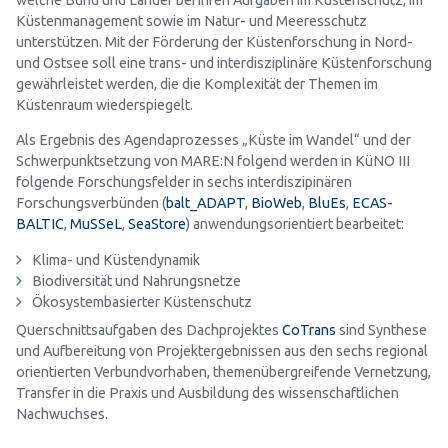
welche Bund und Länder bei ihren Aufgaben im Küstenschutz, im
Küstenmanagement sowie im Natur- und Meeresschutz
unterstützen. Mit der Förderung der Küstenforschung in Nord-
und Ostsee soll eine trans- und interdisziplinäre Küstenforschung
gewährleistet werden, die die Komplexität der Themen im
Küstenraum wiederspiegelt.
Als Ergebnis des Agendaprozesses „Küste im Wandel“ und der
Schwerpunktsetzung von MARE:N folgend werden in KüNO III
folgende Forschungsfelder in sechs interdiszipinären
Forschungsverbünden (
balt_ADAPT
,
BioWeb
,
BluEs
,
ECAS-
BALTIC
,
MuSSeL
,
SeaStore
) anwendungsorientiert bearbeitet:
Klima- und Küstendynamik
Biodiversität und Nahrungsnetze
Ökosystembasierter Küstenschutz
Querschnittsaufgaben des Dachprojektes
CoTrans
sind Synthese
und Aufbereitung von Projektergebnissen aus den sechs regional
orientierten Verbundvorhaben, themenübergreifende Vernetzung,
Transfer in die Praxis und Ausbildung des wissenschaftlichen
Nachwuchses.