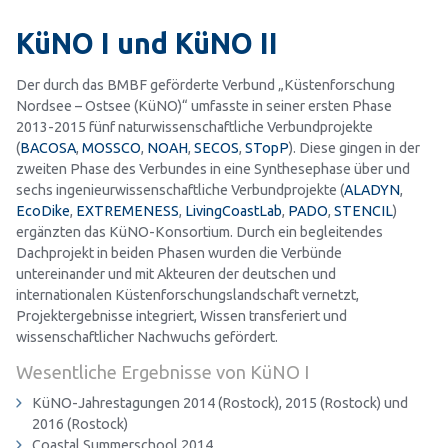
KüNO I und KüNO II
Der durch das BMBF geförderte Verbund „Küstenforschung
Nordsee – Ostsee (KüNO)“ umfasste in seiner ersten Phase
2013-2015 fünf naturwissenschaftliche Verbundprojekte
(
BACOSA
,
MOSSCO
,
NOAH
,
SECOS
,
STopP
). Diese gingen in der
zweiten Phase des Verbundes in eine Synthesephase über und
sechs ingenieurwissenschaftliche Verbundprojekte (
ALADYN
,
EcoDike
,
EXTREMENESS
,
LivingCoastLab
,
PADO
,
STENCIL
)
ergänzten das KüNO-Konsortium. Durch ein begleitendes
Dachprojekt in beiden Phasen wurden die Verbünde
untereinander und mit Akteuren der deutschen und
internationalen Küstenforschungslandschaft vernetzt,
Projektergebnisse integriert, Wissen transferiert und
wissenschaftlicher Nachwuchs gefördert.
Wesentliche Ergebnisse von KüNO I
KüNO-Jahrestagungen 2014 (Rostock), 2015 (Rostock) und
2016 (Rostock)
Coastal Summerschool 2014