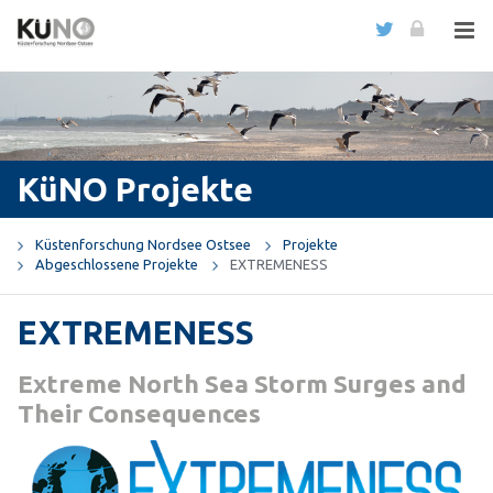
KüNO Projekte
Küstenforschung Nordsee Ostsee
Projekte
Abgeschlossene Projekte
EXTREMENESS
EXTREMENESS
Extreme North Sea Storm Surges and
Their Conseque
nces