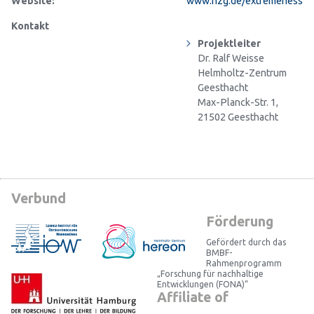
Website:
www.hzg.de/extremeness
Kontakt
Projektleiter
Dr. Ralf Weisse
Helmholtz-Zentrum
Geesthacht
Max-Planck-Str. 1,
21502 Geesthacht
Verbund
Förderung
Gefördert durch das
BMBF-
Rahmenprogramm
„Forschung für nachhaltige
Entwicklungen (FONA)“
Affiliate of