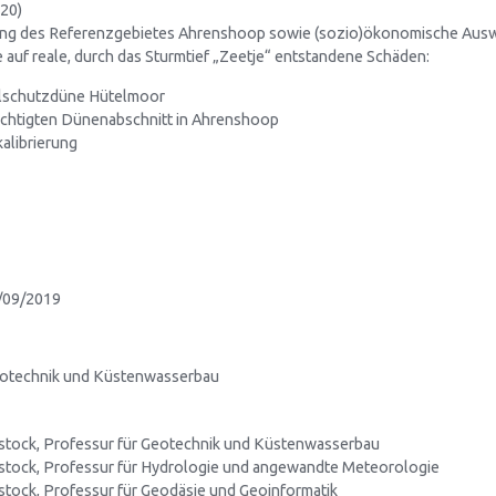
020)
utung des Referenzgebietes Ahrenshoop sowie (sozio)ökonomische Au
 reale, durch das Sturmtief „Zeetje“ entstandene Schäden:
llschutzdüne Hütelmoor
üchtigten Dünenabschnitt in Ahrenshoop
alibrierung
/09/2019
eotechnik und Küstenwasserbau
ostock, Professur für Geotechnik und Küstenwasserbau
ostock, Professur für Hydrologie und angewandte Meteorologie
ostock, Professur für Geodäsie und Geoinformatik