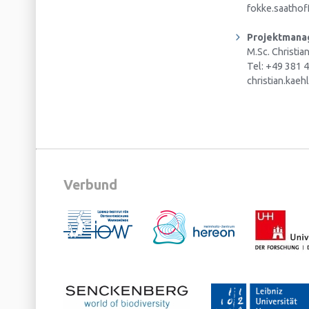
fokke.saathoff
Projektman
M.Sc. Christia
Tel: +49 381 
christian.kaeh
Verbund