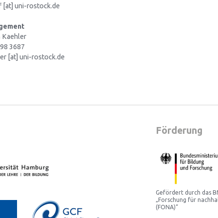
 [at] uni-rostock.de
agement
n Kaehler
498 3687
ler [at] uni-rostock.de
Förderung
Gefördert durch das
„Forschung für nachha
(FONA)“