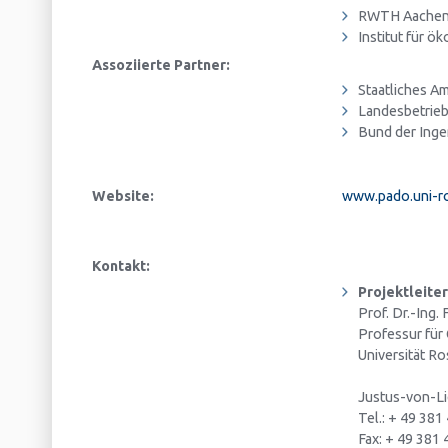
RWTH Aachen, 
Institut für 
Assoziierte Partner:
Staatliches A
Landesbetrieb
Bund der Ingen
Website:
www.pado.uni-ro
Kontakt:
Projektleiter
Prof. Dr.-Ing.
Professur für
Universität R
Justus-von-Li
Tel.: + 49 38
Fax: + 49 381