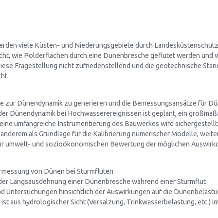
rden viele Küsten- und Niederungsgebiete durch Landesküstenschutzd
bricht, wie Polderflächen durch eine Dünenbresche geflutet werden und
ese Fragestellung nicht zufriedenstellend und die geotechnische Stand
ht.
nisse zur Dünendynamik zu generieren und die Bemessungsansätze für 
der Dünendynamik bei Hochwasserereignissen ist geplant, ein großmaß
 eine umfangreiche Instrumentierung des Bauwerkes wird sichergestellt
anderem als Grundlage für die Kalibrierung numerischer Modelle, weit
 zur umwelt- und sozioökonomischen Bewertung der möglichen Auswirk
ermessung von Dünen bei Sturmfluten
der Längsausdehnung einer Dünenbresche während einer Sturmflut
d Untersuchungen hinsichtlich der Auswirkungen auf die Dünenbelast
 aus hydrologischer Sicht (Versalzung, Trinkwasserbelastung, etc.) im