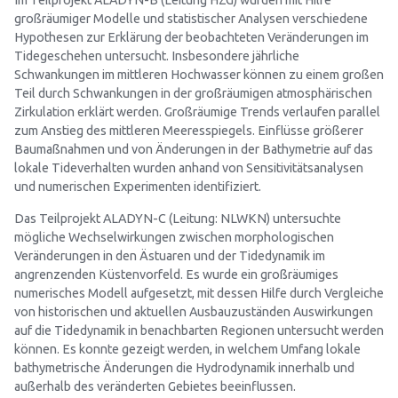
Im Teilprojekt ALADYN-B (Leitung HZG) wurden mit Hilfe
großräumiger Modelle und statistischer Analysen verschiedene
Hypothesen zur Erklärung der beobachteten Veränderungen im
Tidegeschehen untersucht. Insbesondere jährliche
Schwankungen im mittleren Hochwasser können zu einem großen
Teil durch Schwankungen in der großräumigen atmosphärischen
Zirkulation erklärt werden. Großräumige Trends verlaufen parallel
zum Anstieg des mittleren Meeresspiegels. Einflüsse größerer
Baumaßnahmen und von Änderungen in der Bathymetrie auf das
lokale Tideverhalten wurden anhand von Sensitivitätsanalysen
und numerischen Experimenten identifiziert.
Das Teilprojekt ALADYN-C (Leitung: NLWKN) untersuchte
mögliche Wechselwirkungen zwischen morphologischen
Veränderungen in den Ästuaren und der Tidedynamik im
angrenzenden Küstenvorfeld. Es wurde ein großräumiges
numerisches Modell aufgesetzt, mit dessen Hilfe durch Vergleiche
von historischen und aktuellen Ausbauzuständen Auswirkungen
auf die Tidedynamik in benachbarten Regionen untersucht werden
können. Es konnte gezeigt werden, in welchem Umfang lokale
bathymetrische Änderungen die Hydrodynamik innerhalb und
außerhalb des veränderten Gebietes beeinflussen.